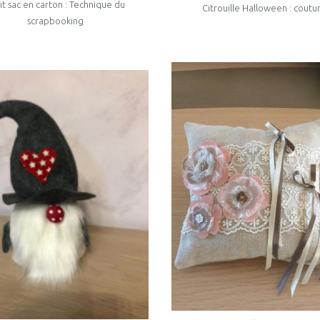
it sac en carton : Technique du
Citrouille Halloween : coutu
scrapbooking