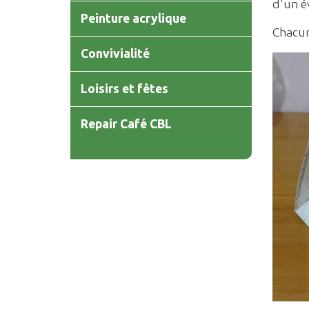
d'un év
Peinture acrylique
Chacun
Convivialité
Loisirs et fêtes
Repair Café CBL