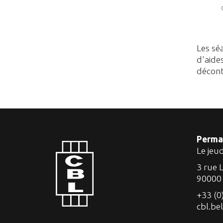
Les sé
d'aide
décont
Perma
Le jeu
3 rue 
90000
+33 (0
cbl.be