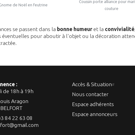
Coussin porte alliance pour mar
Gnome de Noël en feutrine
couture
ances se passent dans la
bonne humeur
et la
convivialité
s éventuelles pour aboutir à l'objet ou la décoration atten
ractée.
nence :
Accès & Situation
di de 18h à 19h
Nous contacter
Louis Aragon
Espace adhérents
 BELFORT
Espace annonceurs
)3 84 22 63 08
lfort@gmail.com