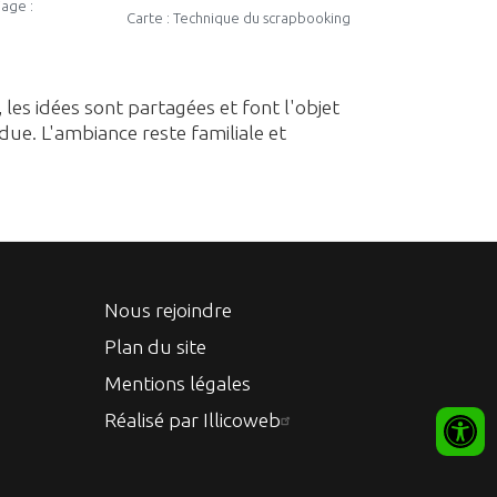
iage :
Carte : Technique du scrapbooking
, les idées sont partagées et font l'objet
due. L'ambiance reste familiale et
Nous rejoindre
Plan du site
Mentions légales
Réalisé par Illicoweb