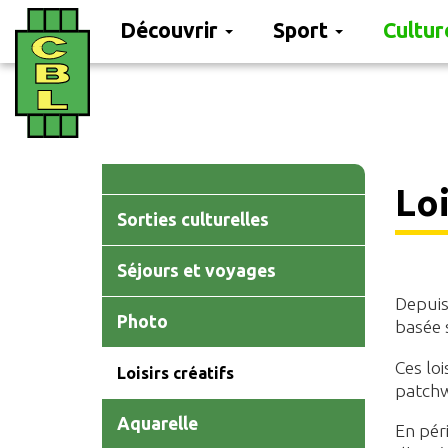
Découvrir
Sport
Cultu
Aller
au
contenu
principal
Main
Loi
navigation
Sorties culturelles
Séjours et voyages
Depuis 
Photo
basée 
Ces loi
Loisirs créatifs
patchw
Aquarelle
En péri