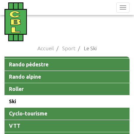
Aller
au
contenu
principal
Accueil
Sport
Le Ski
Main
Rando pédestre
navigation
Rando alpine
Roller
Ski
Cyclo-tourisme
VTT