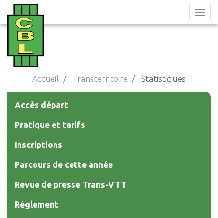
Aller
au
contenu
principal
Accueil
Transterritoire
Statistiques
Main
Accès départ
navigation
Pratique et tarifs
Inscriptions
Parcours de cette année
Revue de presse Trans-VTT
Règlement