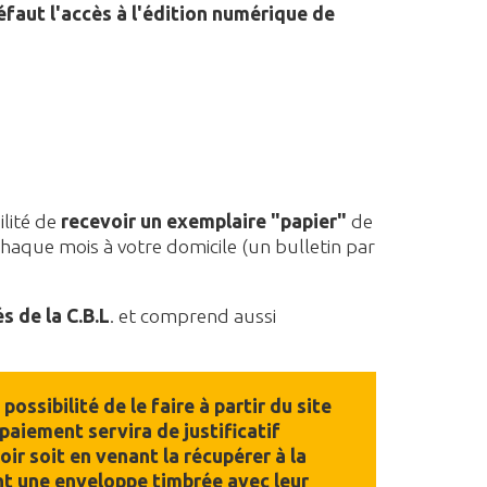
faut l'accès à l'édition numérique de
lité de
recevoir un exemplaire "papier"
de
 chaque mois à votre domicile (un bulletin par
s de la C.B.L
. et comprend aussi
ssibilité de le faire à partir du site
 paiement servira de justificatif
ir soit en venant la récupérer à la
ant une enveloppe timbrée avec leur