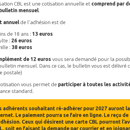
isation CBL est une cotisation annuelle et
comprend par dé
bulletin
mensuel
.
t annuel
de l'adhésion est de
ns de 18 ans :
13 euros
lte :
26 euros
ille :
38 euros
mplément de 12 euros
vous sera demandé pour la possibi
ulletin mensuel. Dans ce cas, le bulletin vous est délivré
e postale)
cotisation vous permet de
participer à toutes les activité
rance standard.
s adhérents souhaitant ré-adhérer pour 2027 auront la po
ternet. Le paiement pourra se faire en ligne. Le reçu de
adhésion. Ceux qui désirent une carte CBL pourront l’avo
L, soit en faisant la demande par courrier et en joign