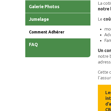
La cot
Galerie Photos
notre 
Le
coû
Jumelage
moi
Comment Adhérer
Adu
Fam
FAQ
Un co
notre b
adress
Cette 
l'assu
Le
in
d’
CB