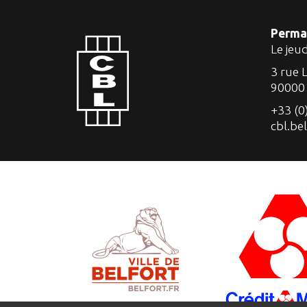
Perma
Le jeu
3 rue 
90000
+33 (0
cbl.be