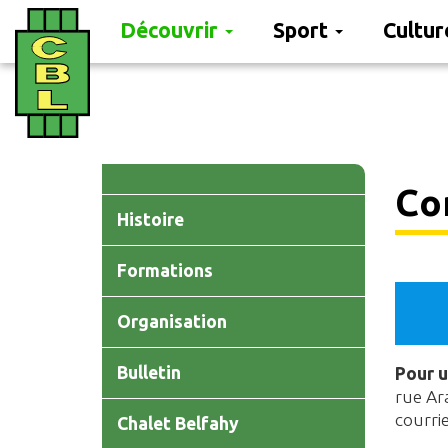
Découvrir
Sport
Cultu
Aller
au
contenu
principal
Main
Co
navigation
Histoire
Formations
Organisation
Bulletin
Pour u
rue Ar
courrie
Chalet Belfahy