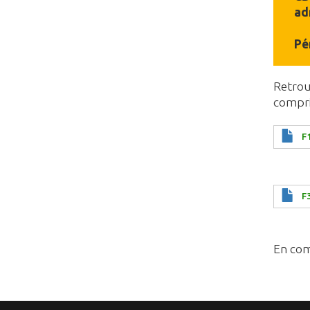
ad
Pé
Retrou
compri
F
F
En com