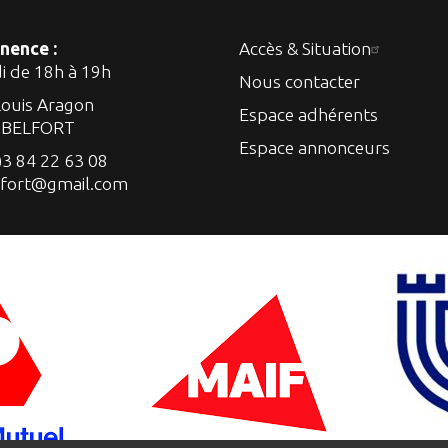
nence :
Accès & Situation
di de 18h à 19h
Nous contacter
Louis Aragon
Espace adhérents
 BELFORT
Espace annonceurs
)3 84 22 63 08
lfort@gmail.com