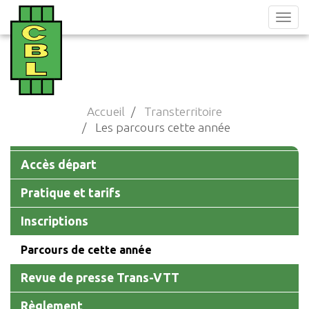
Aller
au
contenu
principal
Accueil
Transterritoire
Les parcours cette année
Main
Accès départ
navigation
Pratique et tarifs
Inscriptions
Parcours de cette année
Revue de presse Trans-VTT
Règlement