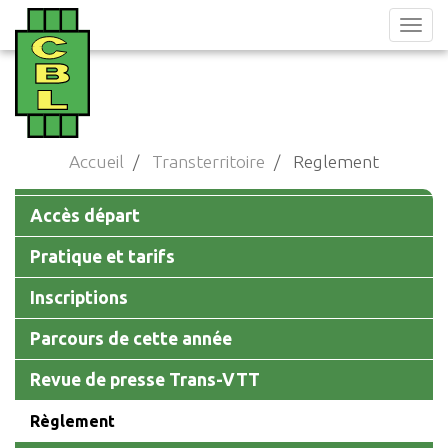
Aller
au
contenu
principal
Accueil
Transterritoire
Reglement
Main
Accès départ
navigation
Pratique et tarifs
Inscriptions
Parcours de cette année
Revue de presse Trans-VTT
Règlement