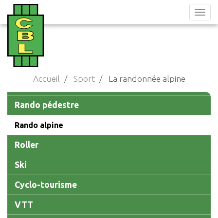
Aller
au
contenu
principal
Accueil
Sport
La randonnée alpine
Main
Rando pédestre
navigation
Rando alpine
Roller
Ski
Cyclo-tourisme
VTT