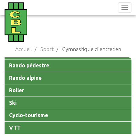
Aller
au
contenu
principal
Accueil
Sport
Gymnastique d'entretien
Main
Rando pédestre
navigation
Rando alpine
Roller
Ski
Cyclo-tourisme
VTT