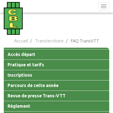
Aller
au
contenu
principal
Accueil
Transterritoire
FAQ TransVTT
Main
Accès départ
navigation
Pratique et tarifs
Inscriptions
Parcours de cette année
Revue de presse Trans-VTT
Règlement