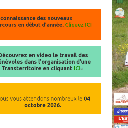
connaissance des nouveaux
rcours en début d'année.
Cliquez ICI
Découvrez en video le travail des
énévoles dans l'organisation d'une
Transterritoire en cliquant
ICI
ous vous attendons nombreux le
04
octobre 2026.