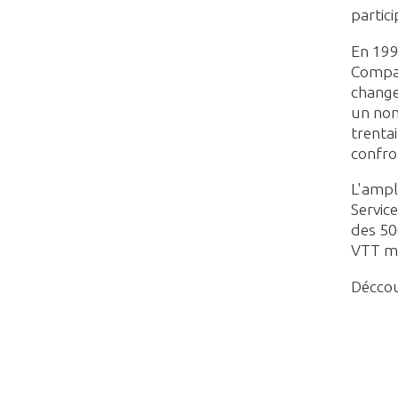
partic
En 1994
Compag
change
un nom
trenta
confro
L'ample
Servic
des 50
VTT ma
Décco