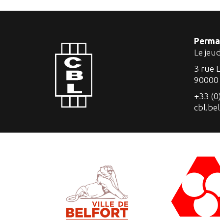
Perma
Le jeu
3 rue 
90000
+33 (0
cbl.be