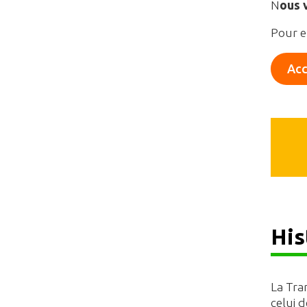
N
ous 
Pour en
Acc
His
La Tran
celui d