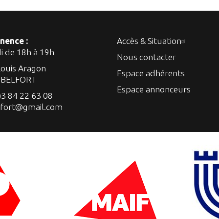
nence :
Accès & Situation
di de 18h à 19h
Nous contacter
Louis Aragon
Espace adhérents
 BELFORT
Espace annonceurs
)3 84 22 63 08
lfort@gmail.com