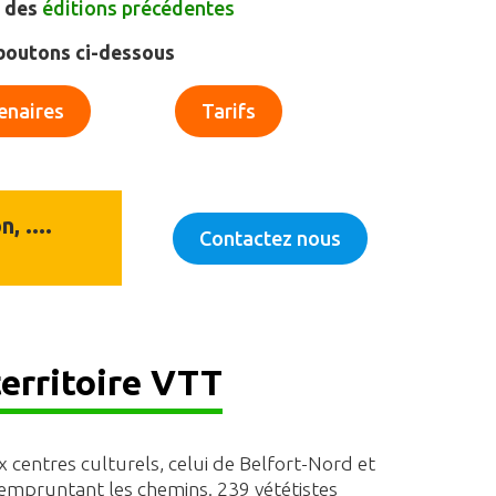
s des
éditions précédentes
 boutons ci-dessous
enaires
Tarifs
, ....
Contactez nous
territoire VTT
x centres culturels, celui de Belfort-Nord et
 en empruntant les chemins. 239 vététistes