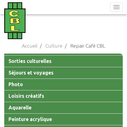
Aller
au
contenu
principal
Accueil
Culture
Repair Café CBL
Main
Sorties culturelles
navigation
Séjours et voyages
Photo
Loisirs créatifs
Aquarelle
Peinture acrylique