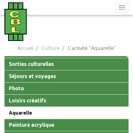
Aller
au
contenu
principal
Accueil
Culture
L'activité "Aquarelle"
Main
Sorties culturelles
navigation
Séjours et voyages
Photo
Loisirs créatifs
Aquarelle
Peinture acrylique