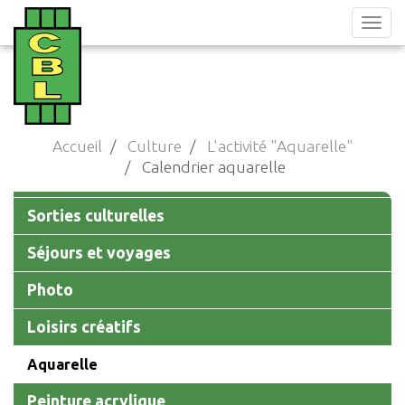
Aller
au
contenu
principal
Accueil
Culture
L'activité "Aquarelle"
Calendrier aquarelle
Main
Sorties culturelles
navigation
Séjours et voyages
Photo
Loisirs créatifs
Aquarelle
Peinture acrylique