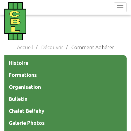
Aller
au
contenu
principal
Accueil
Découvrir
Comment Adhérer
Main
Histoire
navigation
Formations
Organisation
Bulletin
Chalet Belfahy
Galerie Photos