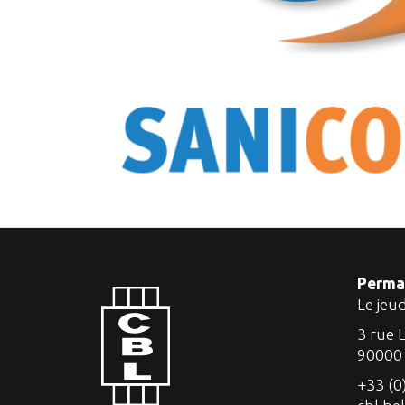
Perma
Le jeu
3 rue 
90000
+33 (0