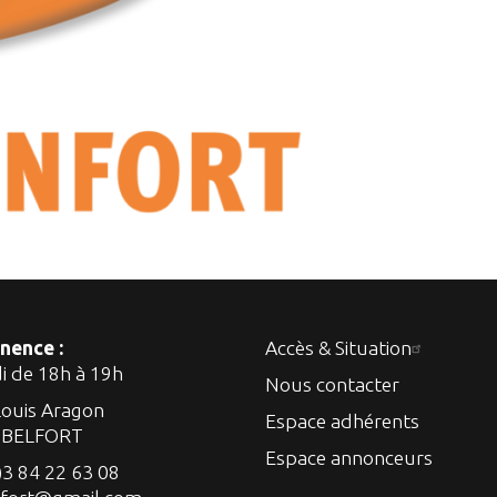
nence :
Accès & Situation
di de 18h à 19h
Nous contacter
Louis Aragon
Espace adhérents
 BELFORT
Espace annonceurs
)3 84 22 63 08