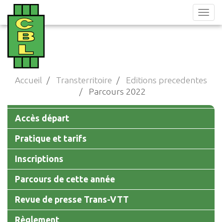
Aller
au
contenu
principal
Accueil
Transterritoire
Editions precedentes
Parcours 2022
Main
Accès départ
navigation
Pratique et tarifs
Inscriptions
Parcours de cette année
Revue de presse Trans-VTT
Règlement