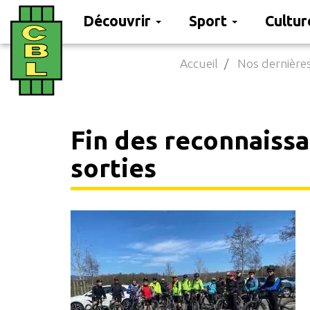
Découvrir
Sport
Cultu
Aller
Accueil
Nos dernières
au
contenu
principal
Fin des reconnaissa
sorties