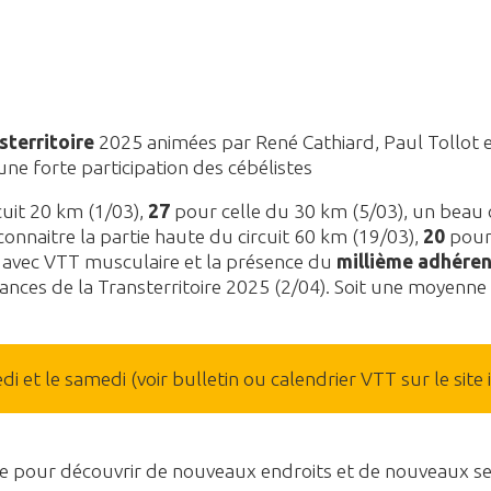
sterritoire
2025 animées par René Cathiard, Paul Tollot e
ne forte participation des cébélistes
cuit 20 km (1/03),
27
pour celle du 30 km (5/03), un beau c
onnaitre la partie haute du circuit 60 km (19/03),
20
pour 
es avec VTT musculaire et la présence du
millième adhére
ssances de la Transterritoire 2025 (2/04). Soit une moyenn
i et le samedi (voir bulletin ou calendrier VTT sur le site 
e pour découvrir de nouveaux endroits et de nouveaux senti