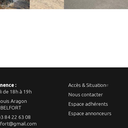
nence :
Accès & Situation
di de 18h à 19h
Nous contacter
Louis Aragon
Espace adhérents
 BELFORT
Espace annonceurs
)3 84 22 63 08
lfort@gmail.com