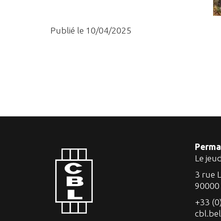
Publié le 10/04/2025
Perma
Le jeu
3 rue 
90000
+33 (0
cbl.be