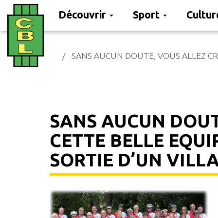
Découvrir
Sport
Cultu
Aller
au
SANS AUCUN DOUTE, VOUS ALLEZ CR
contenu
principal
SANS AUCUN DOUT
CETTE BELLE EQUI
SORTIE D’UN VILL