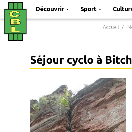
Découvrir
Sport
Cultu
Aller
Accueil
No
au
contenu
principal
Séjour cyclo à Bitch