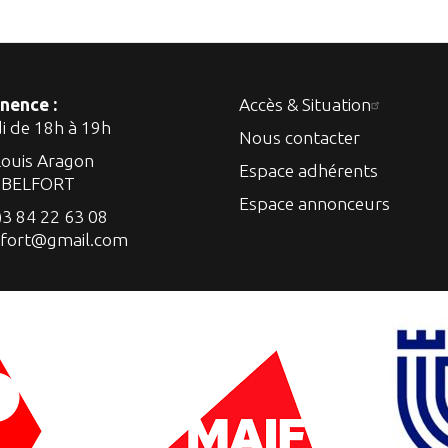
nence :
Accès & Situation
di de 18h à 19h
Nous contacter
Louis Aragon
Espace adhérents
 BELFORT
Espace annonceurs
)3 84 22 63 08
lfort@gmail.com