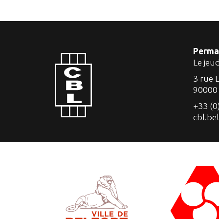
Perma
Le jeu
3 rue 
90000
+33 (0
cbl.be