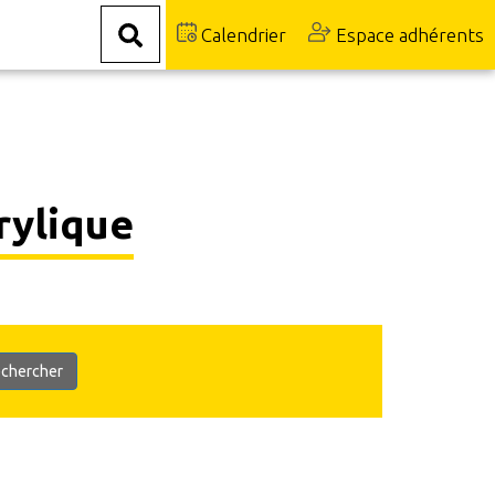
Calendrier
Espace adhérents
rylique
chercher