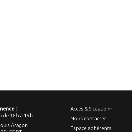
nence :
Accès & Situation
di de 18h à 19h
Nous contacter
Louis Aragon
Espace adhérents
 BELFORT