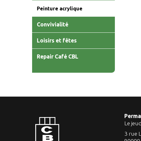
Peinture acrylique
Convivialité
Loisirs et fêtes
Repair Café CBL
Perma
Le jeu
3 rue 
90000