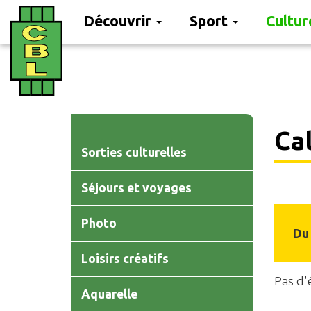
Découvrir
Sport
Cultu
Aller
au
contenu
principal
Main
Cal
navigation
Sorties culturelles
Séjours et voyages
Photo
Du
Loisirs créatifs
Pas d'
Aquarelle