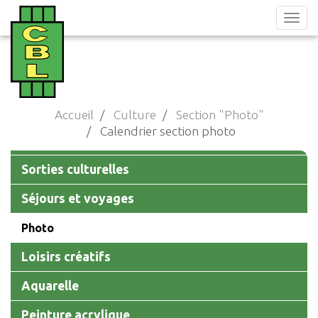
Aller
au
contenu
principal
Accueil
Culture
Section "Photo"
Calendrier section photo
Main
Sorties culturelles
navigation
Séjours et voyages
Photo
Loisirs créatifs
Aquarelle
Peinture acrylique