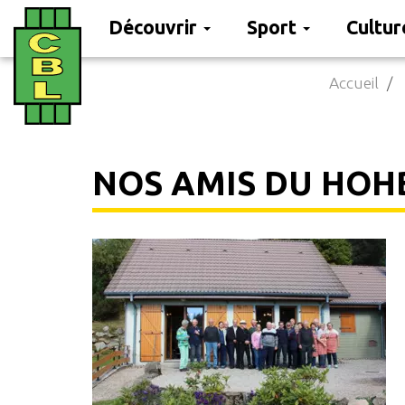
Découvrir
Sport
Cultu
Aller
Accueil
au
contenu
principal
NOS AMIS DU HOHB