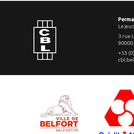
Perma
Le jeu
3 rue 
90000
+33 (0
cbl.be