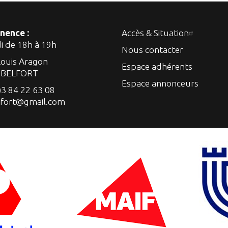
nence :
Accès & Situation
di de 18h à 19h
Nous contacter
Louis Aragon
Espace adhérents
 BELFORT
Espace annonceurs
)3 84 22 63 08
lfort@gmail.com