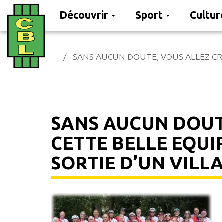
Découvrir
Sport
Cultu
Aller
au
SANS AUCUN DOUTE, VOUS ALLEZ CR
contenu
principal
SANS AUCUN DOUT
CETTE BELLE EQUI
SORTIE D’UN VILL