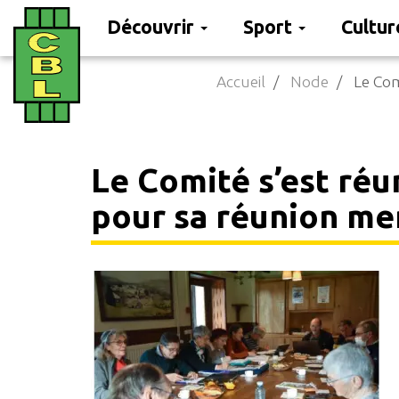
Découvrir
Sport
Cultu
Aller
Accueil
Node
Le Com
au
contenu
principal
Le Comité s’est réu
pour sa réunion me