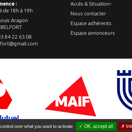
nence :
Accès & Situation
di de 18h à 19h
Nous contacter
Louis Aragon
Espace adhérents
 BELFORT
Espace annonceurs
)3 84 22 63 08
lfort@gmail.com
control over what you want to activate
✓ OK, accept all
✗ Int