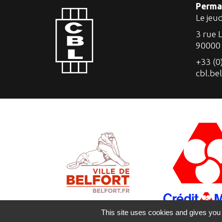
Perma
Le jeu
3 rue 
90000
+33 (0
cbl.be
This site uses cookies and gives you 