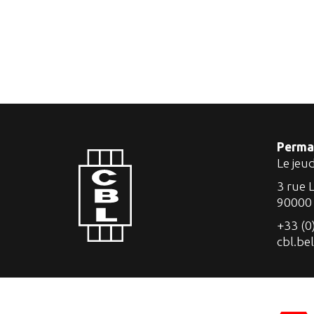
Perma
Le jeu
3 rue 
90000
+33 (0
cbl.be