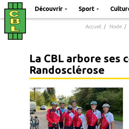
Découvrir
Sport
Cultu
Aller
Accueil
Node
au
contenu
principal
La CBL arbore ses c
Randosclérose