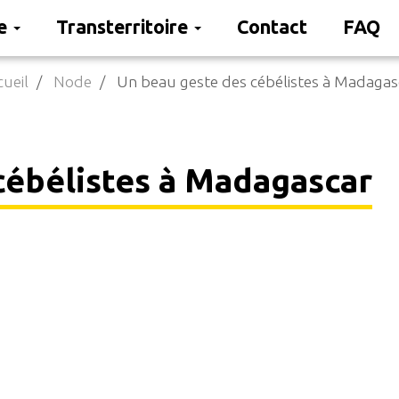
re
Transterritoire
Contact
FAQ
cueil
Node
Un beau geste des cébélistes à Madagas
cébélistes à Madagascar