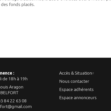
ur des fonds placés.
nence :
Accès & Situation
di de 18h à 19h
Nous contacter
Louis Aragon
Espace adhérents
 BELFORT
Espace annonceurs
)3 84 22 63 08
lfort@gmail.com