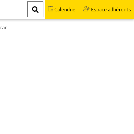
Calendrier
Espace adhérents
car