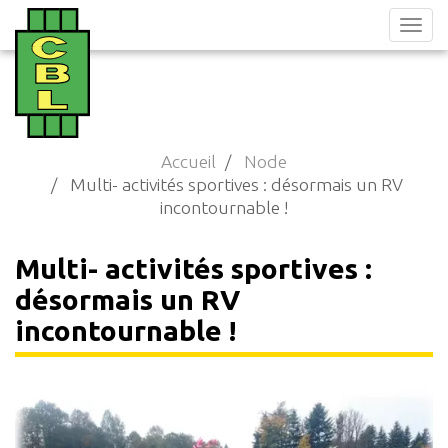
Aller
au
contenu
principal
Accueil
Node
Multi- activités sportives : désormais un RV
incontournable !
Multi- activités sportives :
désormais un RV
incontournable !