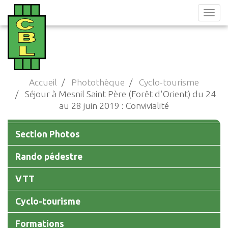
Aller
au
contenu
principal
Accueil
Photothèque
Cyclo-tourisme
Séjour à Mesnil Saint Père (Forêt d'Orient) du 24
au 28 juin 2019 : Convivialité
Photothèque
Section Photos
Rando pédestre
VTT
Cyclo-tourisme
Formations