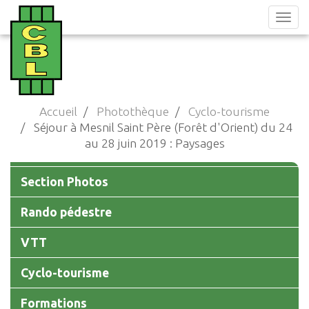
Aller
au
contenu
principal
Accueil
Photothèque
Cyclo-tourisme
Séjour à Mesnil Saint Père (Forêt d'Orient) du 24
au 28 juin 2019 : Paysages
Photothèque
Section Photos
Rando pédestre
VTT
Cyclo-tourisme
Formations