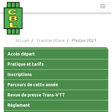
Aller
au
contenu
principal
Accueil
Transterritoire
Photos 2021
Main
Accès départ
navigation
Pratique et tarifs
Inscriptions
Parcours de cette année
Revue de presse Trans-VTT
Règlement