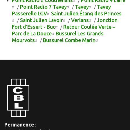
Point Radio 2 Couthenans
/
Point Radio 4 Laire
/
Point Radio 7 Tavey
/
Tavey
/
Tavey
Passerelle LGV
Saint Julien Étang des Princes
/
Saint Julien Lavoir
/
Verlans
/
Jonction
Fort d’Essert - Buc
/
Retour Coulée Verte –
Parc de La Douce
Bussurel Les Grands
Mourvots
/
Bussurel Combe Marin
Permanence :