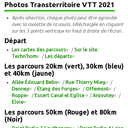
Photos Transterritoire VTT 2021
Après sélection, chaque photo peut être agrandie
avec la roulette de la souris, téléchargée en cliquant
sur les 3 points verticaux en haut à droite de l'écran.
Départ
Les cartes des parcours
/
Sur le site
Techn'hom
/
Les départs
Les parcours 20km (vert), 30km (bleu)
et 40km (jaune)
Allée Édouard Belin
/
Rue Thierry Mieg
/
Denney
/
Étang des Forges
/
Offemont
/
Roppe
/
Essert Canal et Eglise
/
Anjoutey
/
Eloie
Les parcours 50km (Rouge) et 80km
(Noir)